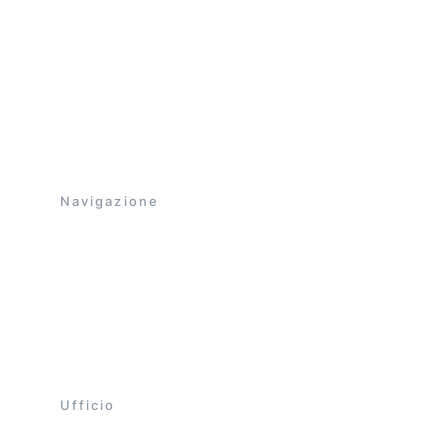
Flli Bettoni 
SNC
Utensili  per la lavorazione della pietra in 
WIDIA e in Acciaio.
Navigazione
Home
Catalogo
Galleria
La nostra storia
Contatti aziendali
Ufficio 
+39 324 476 31