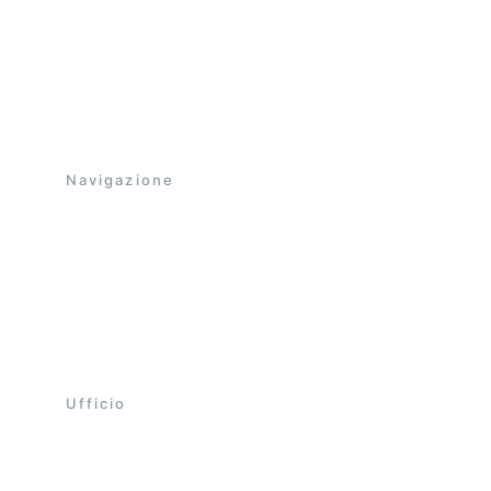
Flli Bettoni 
SNC
Utensili  per la lavorazione della pietra in 
WIDIA e in Acciaio.
Navigazione
Home
Catalogo
Galleria
La nostra storia
Contatti aziendali
Ufficio 
+39 324 476 31
bettoni.fili@libero.it