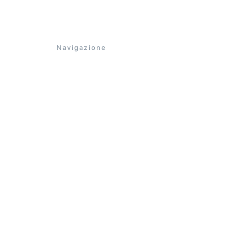
Navigazione
Home
Catalogo
Galleria
La nostra storia
n 
Contatti aziendali
            Solo consulenza tecnica diretta.