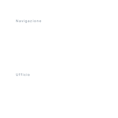
WIDIA e in Acciaio.
Navigazione
Home
Catalogo
Galleria
La nostra storia
Contatti aziendali
Ufficio 
+39 324 476 31
bettoni.fili@libero.it
Via dell'Artigianato 12, Domodossola
Lun - Ven orario continuato dalle 7:00 alle 
17:00