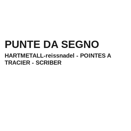
PUNTE DA SEGNO
HARTMETALL-reissnadel - POINTES A
TRACIER - SCRIBER
Flli Bettoni 
SNC
Utensili  per la lavorazione della pietra in 