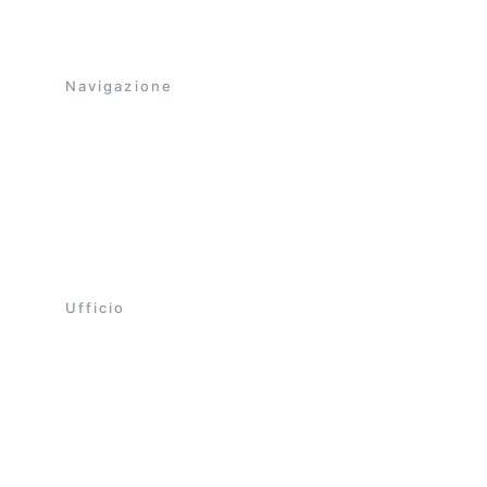
WIDIA e in Acciaio.
Navigazione
Home
Catalogo
Galleria
La nostra storia
Contatti aziendali
Ufficio 
+39 324 476 31
bettoni.fili@libero.it
Via dell'Artigianato 12, Domodossola
Lun - Ven orario continuato dalle 7:00 alle 
17:00